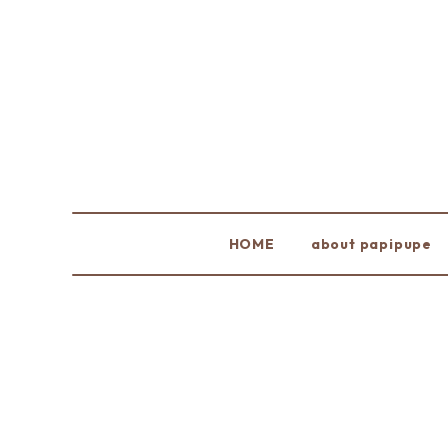
HOME
about papipupe