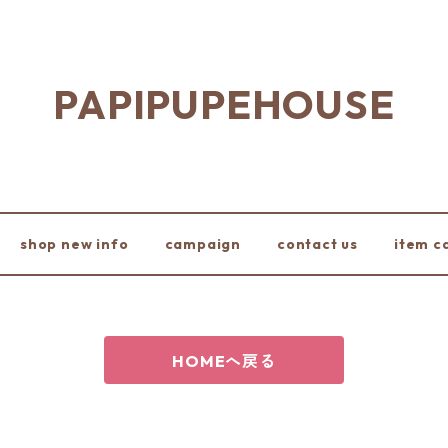
PAPIPUPEHOUSE
shop new info
campaign
contact us
item c
HOMEへ戻る