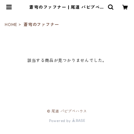
蒼穹のファフナー | 尾道 パピプペハ
ウス
HOME
蒼穹のファフナー
該当する商品が見つかりませんでした。
© 尾道 パピプペハウス
Powered by