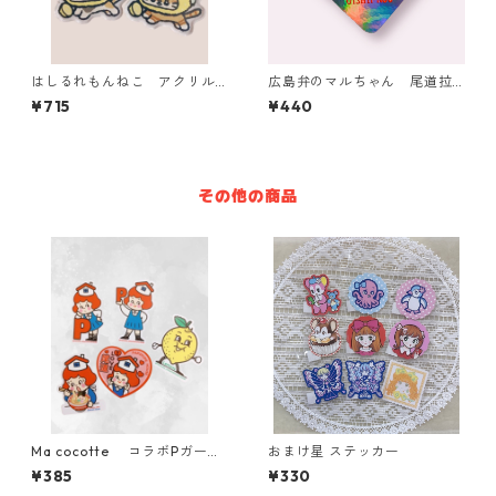
はしるれもんねこ アクリル
広島弁のマルちゃん 尾道拉
キーホルダー【2種】
麺シリーズ ホログラムステ
¥715
¥440
ッカー
その他の商品
Ma cocotte コラボPガール
おまけ星 ステッカー
ステッカー
¥385
¥330