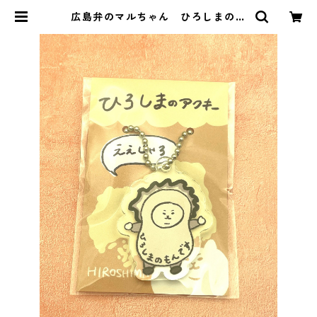
広島弁のマルちゃん ひろしまのア
クキー【広島かき】 | 尾道 パピプペ
ハウス