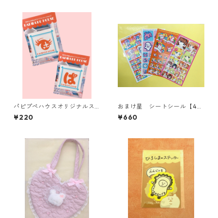
パピプぺハウスオリジナルス
おまけ星 シートシール【4
テッカー【2種】
種】
¥220
¥660