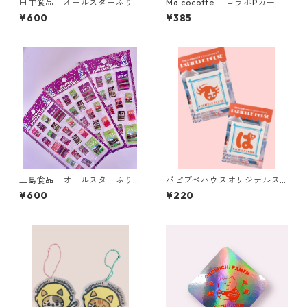
田中食品 オールスターふり
Ma cocotte コラボPガール
かけシール
ステッカー
¥600
¥385
三島食品 オールスターふり
パピプぺハウスオリジナルス
かけシール
テッカー【2種】
¥600
¥220