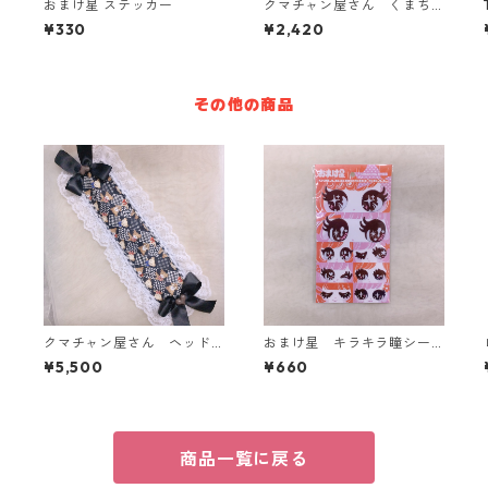
おまけ星 ステッカー
クマチャン屋さん くまち
ゃんお願い事ロゼット【2
¥330
¥2,420
種】
その他の商品
クマチャン屋さん ヘッド
おまけ星 キラキラ瞳シー
ドレス(黒)
ル
¥5,500
¥660
商品一覧に戻る