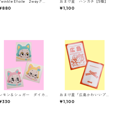
Twinkle Etoile 2wayクリ
おまけ星 ハンカチ【5種】
ップ【2種】
¥880
¥1,100
レモン＆シュガー ダイカ
おまけ星「広島かわいいプ
ットステッカー ねこ【３
ロジェクト」冊子
¥330
¥1,100
種】