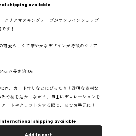
nal shipping available
otte クリアマスキングテープがオンラインショップ
場です！
otteの可愛らしくて華やかなデザインが特徴のクリア
4cm×長さ約10m
やDIY、カード作りなどにぴったり！透明な素材な
の色や柄を活かしながら、自由にデコレーションを
。アートやクラフトをする際に、ぜひお手元に！
International shipping available
Add to cart