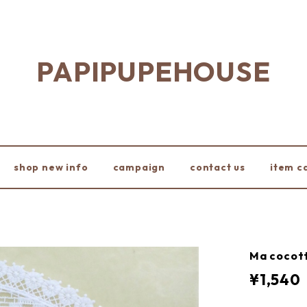
PAPIPUPEHOUSE
shop new info
campaign
contact us
item c
Ma coc
¥1,540