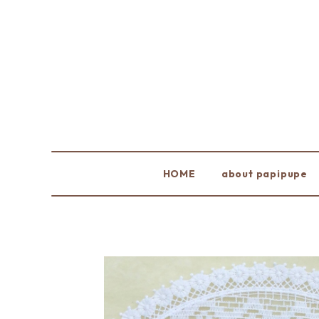
HOME
about papipupe