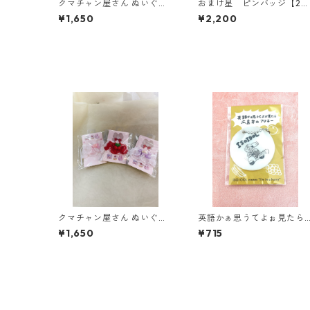
クマチャン屋さん ぬいぐる
おまけ星 ピンバッジ【2
み つけえり
種】
¥1,650
¥2,200
クマチャン屋さん ぬいぐる
英語かぁ思うてよぉ見たら
み つけえり
広島弁のアクキー【いそい
¥1,650
¥715
どる】