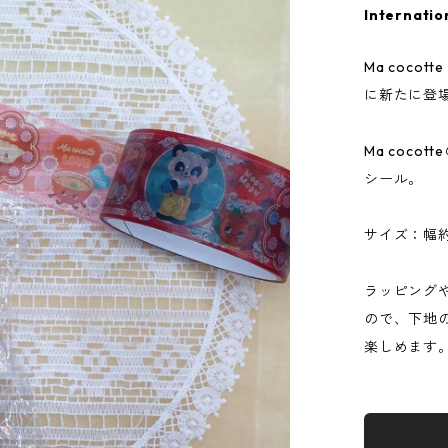
Internatio
Ma coc
に新たに登
Ma coc
シール。
サイズ：幅約
ラッピング
ので、下地
楽しめます