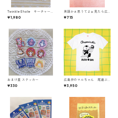
Twinkle Etoile キーチャー
英語かぁ思うてよぉ見たら広
ム お屋敷
島弁のアクキー【好きじゃけ
¥1,980
¥715
ん】
おまけ星 ステッカー
広島弁のマルちゃん 尾道ぶ
ち♡好きTシャツ
¥330
¥3,950