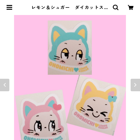
レモン＆シュガー ダイカットステ
ッカー ねこ【３種】 | 尾道 パピプ
ペハウス