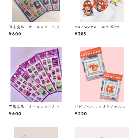
田中食品 オールスターふり
Ma cocotte コラボPガール
かけシール
ステッカー
¥600
¥385
三島食品 オールスターふり
パピプぺハウスオリジナルス
かけシール
テッカー【2種】
¥600
¥220