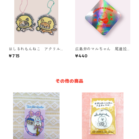
はしるれもんねこ アクリル
広島弁のマルちゃん 尾道拉
キーホルダー【2種】
麺シリーズ ホログラムステ
¥715
¥440
ッカー
その他の商品